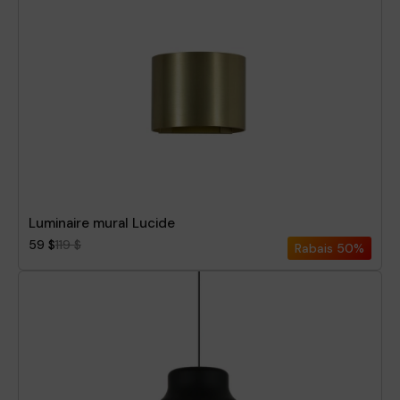
Luminaire mural Lucide
59 $
119 $
Rabais
50%