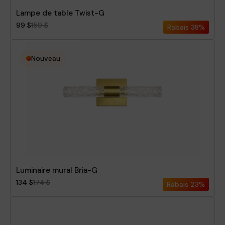
Lampe de table Twist-G
99 $
159 $
Rabais
38%
Nouveau
Luminaire mural Bria-G
134 $
174 $
Rabais
23%