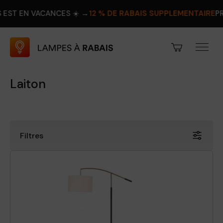
ACANCES ☀️ →
12 % DE RABAIS SUPPLÉMENTAIRE
PROFITEZ-EN
Laiton
Filtres
Prix
Rabais
Hauteur
Largeur