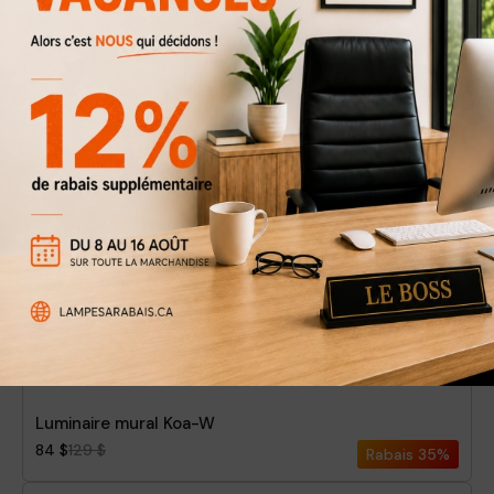
Luminaire mural Kea-W
84 $
129 $
Rabais
35%
Luminaire mural Koa-W
84 $
129 $
Rabais
35%