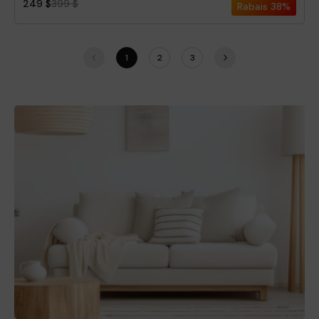
249 $
399 $
Rabais
38%
1
2
3