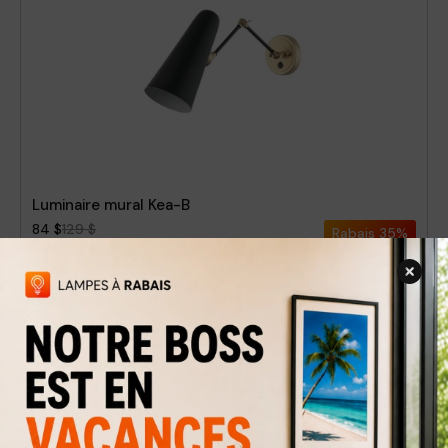
Luminaire mural Kea-B
84 $
129 $
Rabais
35%