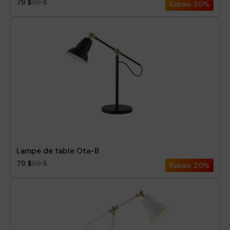
79 $
99 $
Rabais
20%
Lampe de table Ota-B
79 $
99 $
Rabais
20%