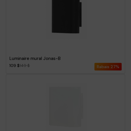
Luminaire mural Jonas-B
109 $
149 $
Rabais
27%