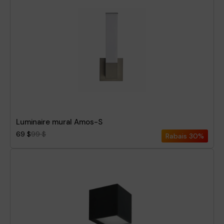
Luminaire mural Amos-S
69 $
99 $
Rabais
30%