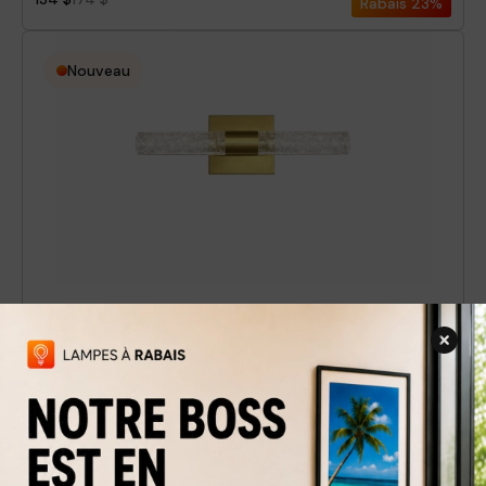
Rabais
23%
Nouveau
Luminaire mural Bria-G
134 $
174 $
Rabais
23%