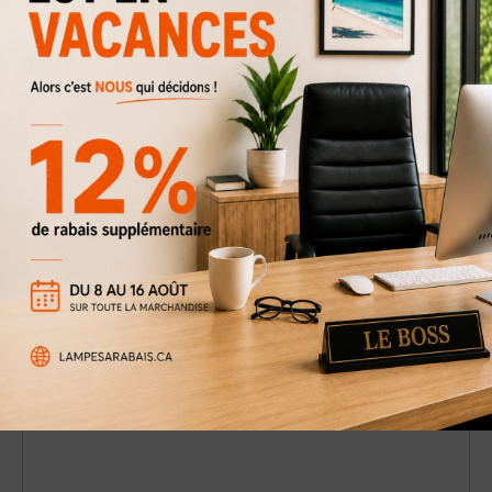
Luminaire mural Brooks 12''
49 $
89 $
Rabais
45%