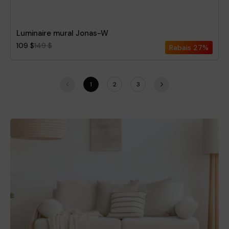
Luminaire mural Jonas-W
109 $
149 $
Rabais
27%
1
2
3