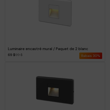
Rabais
Hauteur
Largeur
Pièce
Luminaire encastré mural / Paquet de 2 blanc
69 $
99 $
Rabais
30%