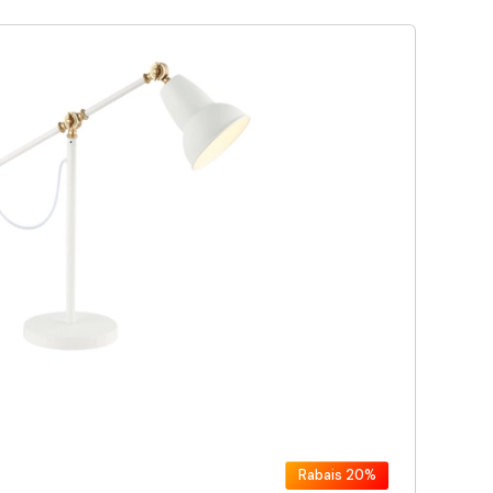
Rabais
20%