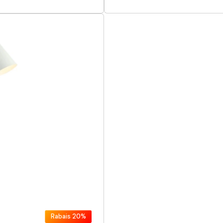
Rabais
20%