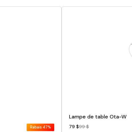
Lampe de table Ota-W
79 $
99 $
Rabais
47%