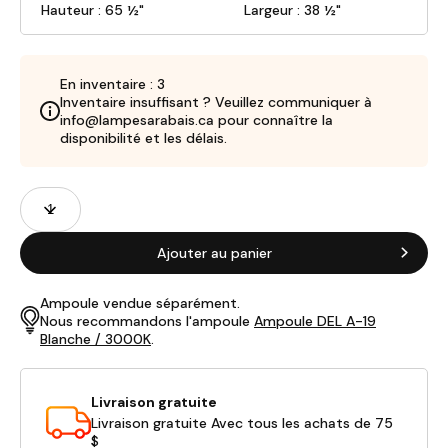
Hauteur : 65 ½"
Largeur : 38 ½"
En inventaire : 3
Inventaire insuffisant ? Veuillez communiquer à
info@lampesarabais.ca pour connaître la
disponibilité et les délais.
Champs
Quantité
de
produits
Ajouter au panier
Ampoule vendue séparément.
Nous recommandons l'ampoule
Ampoule DEL A-19
Blanche / 3000K
.
Livraison gratuite
Livraison gratuite Avec tous les achats de 75
$