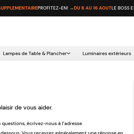
LÉMENTAIRE
PROFITEZ-EN! →
DU 8 AU 16 AOÛT
LE BOSS EST EN
Lampes de Table & Plancher
Luminaires extérieurs
laisir de vous aider.
 questions, écrivez-nous à l’adresse
i-dessous. Vous recevrez généralement une réponse en