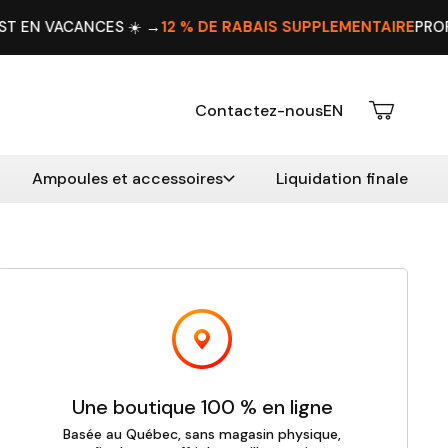
 VACANCES ☀️ →
12 % DE RABAIS SUPPLÉMENTAIRE
PROFITEZ
Contactez-nous
EN
Ampoules et accessoires
Liquidation finale
Une boutique 100 % en ligne
Basée au Québec, sans magasin physique,