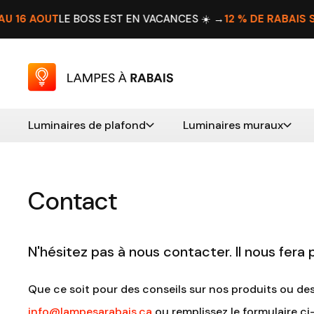
 AOÛT
LE BOSS EST EN VACANCES ☀️ →
12 % DE RABAIS SUPP
Luminaires de plafond
Luminaires muraux
Contact
N'hésitez pas à nous contacter. Il nous fera p
Que ce soit pour des conseils sur nos produits ou des
info@lampesarabais.ca
ou remplissez le formulaire c