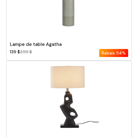
Hauteur
Largeur
Pièce
Lampe de table Agatha
139 $
299 $
Rabais
54%