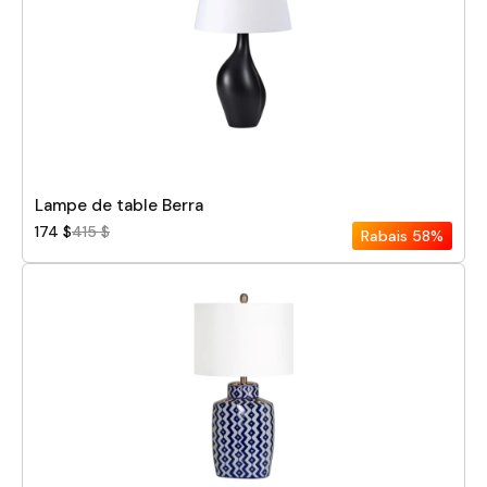
Lampe de table Berra
174 $
415 $
Rabais
58%