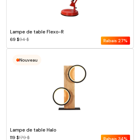
Lampe de table Flexo-R
69 $
94 $
Rabais
27%
Nouveau
Lampe de table Halo
119 $
179 $
Rabais
34%