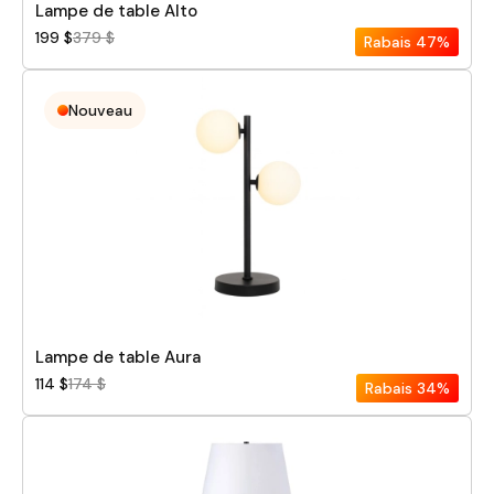
Lampe de table Alto
199 $
379 $
Rabais
47%
Nouveau
Lampe de table Aura
114 $
174 $
Rabais
34%