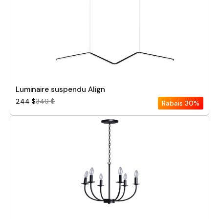
Hauteur
Largeur
Pièce
Luminaire suspendu Align
244 $
349 $
Rabais
30%