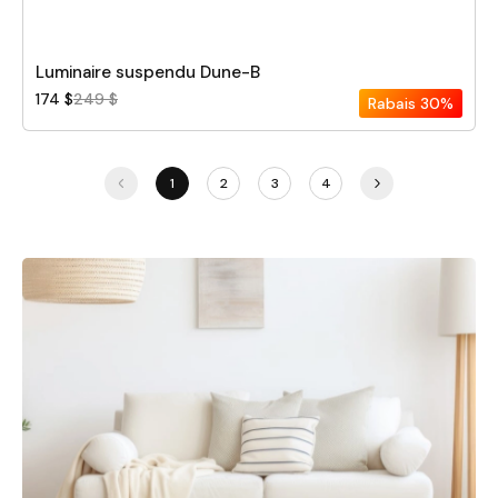
Luminaire suspendu Dune-B
174 $
249 $
Rabais
30%
1
2
3
4