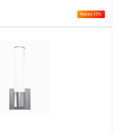
Rabais
35%