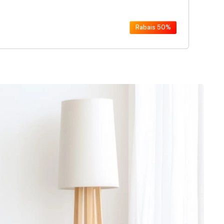
Rabais
50%