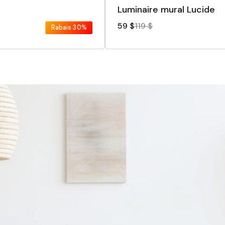
Luminaire mural Lucide
59 $
119 $
Rabais
30%