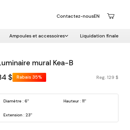
Contactez-nous
EN
Ampoules et accessoires
Liquidation finale
Luminaire mural Kea-B
84 $
Rabais
35%
Reg. 129 $
Diamètre : 6''
Hauteur : 11''
Extension : 23''