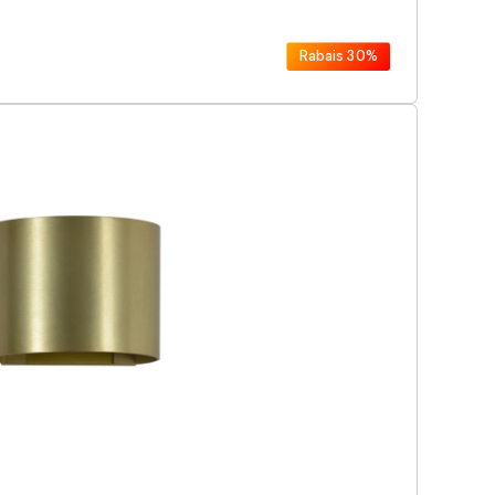
Rabais
30%