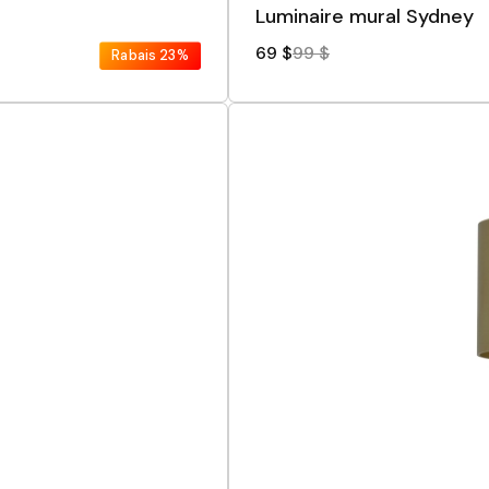
Luminaire mural Sydney
69 $
99 $
Rabais
23%