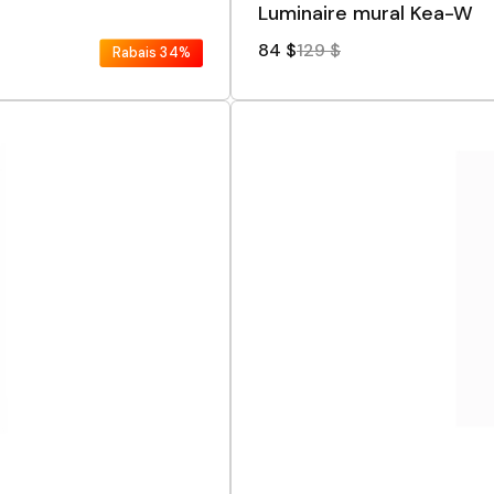
Luminaire mural Kea-W
84 $
129 $
Rabais
34%