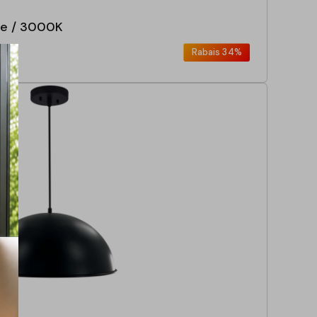
he / 3000K
Rabais
34%