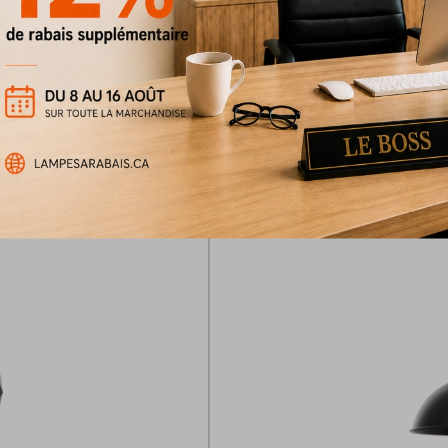
Luminaire suspendu Tre
115 $
169 $
Rabais
30%