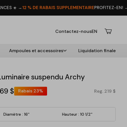
SUPPLÉMENTAIRE
PROFITEZ-EN! →
DU 8 AU 16 AOÛT
LE BOSS ES
Contactez-nous
EN
Ampoules et accessoires
Liquidation finale
Luminaire suspendu Archy
169 $
Rabais
23%
Reg. 219 $
Diamètre : 16''
Hauteur : 10 1/2''