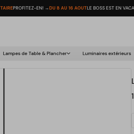
U 16 AOÛT
LE BOSS EST EN VACANCES ☀️ →
12 % DE RABAIS 
Lampes de Table & Plancher
Luminaires extérieurs