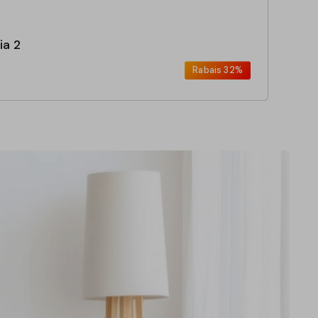
ia 2
Rabais
32%