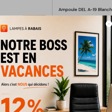
Ampoule DEL A-19 Blanc
1,99 $
3 $
Rabais
50%