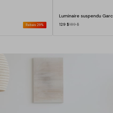
Luminaire suspendu Garc
129 $
189 $
Rabais
29%