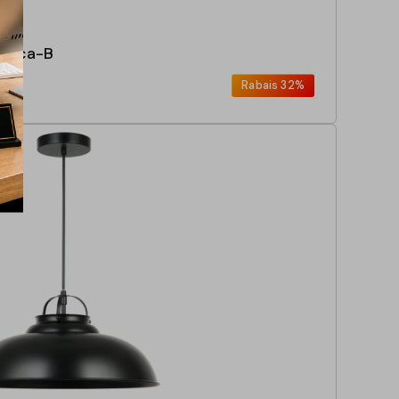
becca-B
Rabais
32%