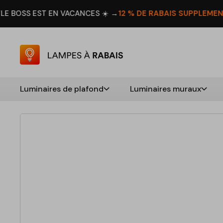
️ →
12 % DE RABAIS SUPPLÉMENTAIRE
PROFITEZ-EN! →
DU 8 A
Luminaires de plafond
Luminaires muraux