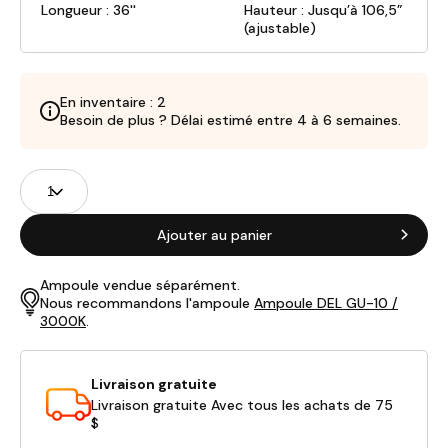
Longueur : 36''
Hauteur : Jusqu’à 106,5”
(ajustable)
En inventaire : 2
Besoin de plus ? Délai estimé entre 4 à 6 semaines.
Champs
Quantité
de
produits
Ajouter au panier
Ampoule vendue séparément.
Nous recommandons l'ampoule
Ampoule DEL GU-10 /
3000K
.
Livraison gratuite
Livraison gratuite Avec tous les achats de 75
$