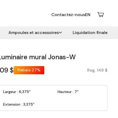
Contactez-nous
EN
Ampoules et accessoires
Liquidation finale
Luminaire mural Jonas-W
109 $
Rabais
27%
Reg. 149 $
Largeur : 6,375''
Hauteur : 7''
Extension : 3,375''