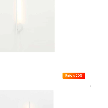
Rabais
20%