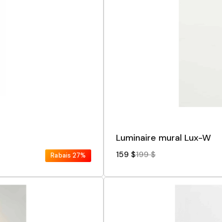
Luminaire mural Lux-W
159 $
199 $
Rabais
27%