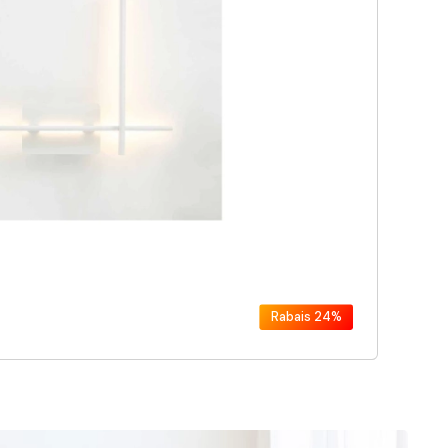
Rabais
24%