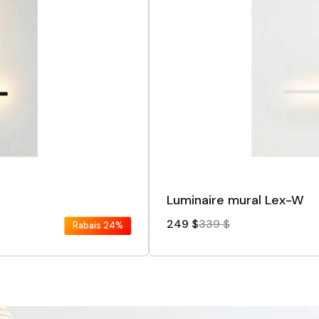
Luminaire mural Lex-W
249 $
339 $
Rabais
24%