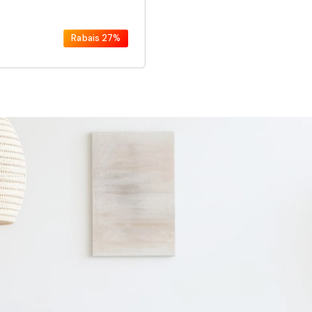
Rabais
27%