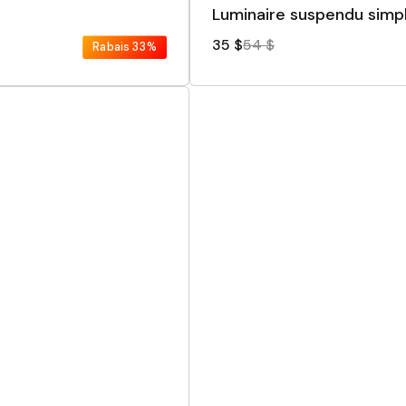
Luminaire suspendu simpl
35 $
54 $
Rabais
33%