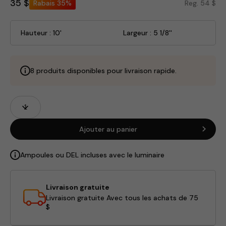
35 $
Rabais
35%
Reg. 54 $
Hauteur : 10'
Largeur : 5 1/8''
8 produits disponibles pour livraison rapide.
Champs
Quantité
de
produits
Ajouter au panier
Ampoules ou DEL incluses avec le luminaire
Livraison gratuite
Livraison gratuite Avec tous les achats de 75
$