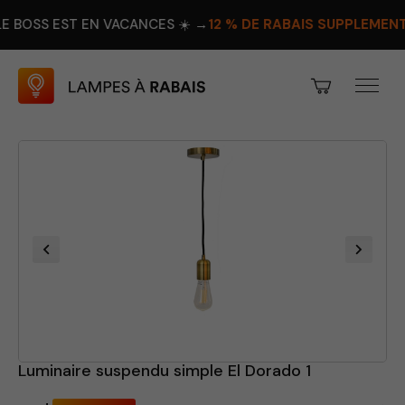
 EST EN VACANCES ☀️ →
12 % DE RABAIS SUPPLÉMENTAIRE
PR
Luminaire suspendu simple El Dorado 1