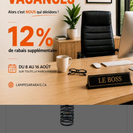
Luminaire suspendu simple Saphira
109 $
149 $
Rabais
27%