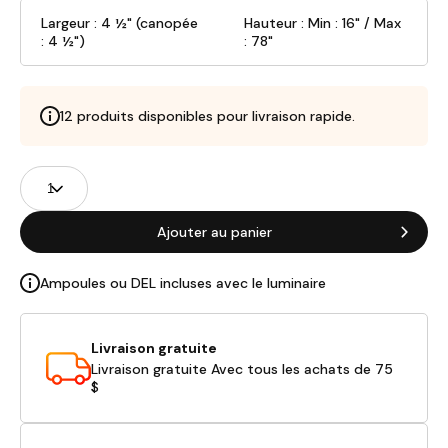
Largeur : 4 ½" (canopée
Hauteur : Min : 16" / Max
: 4 ½")
: 78"
12 produits disponibles pour livraison rapide.
Champs
Quantité
de
produits
Ajouter au panier
Ampoules ou DEL incluses avec le luminaire
Livraison gratuite
Livraison gratuite Avec tous les achats de 75
$