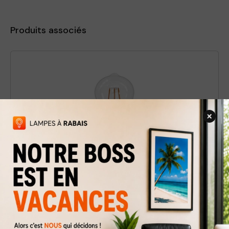
Produits associés
Ampoule DEL ST-19 Claire / 3000K
6,99 $
10 $
Rabais
30%