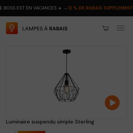
ST EN VACANCES ☀️ →
12 % DE RABAIS SUPPLÉMENTAIRE
PROF
Luminaire suspendu simple Sterling