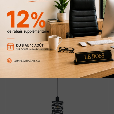
Luminaire suspendu simple Beverly-B
39 $
69 $
Rabais
43%