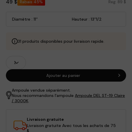
49 $
Rabais
45%
Reg. 89 $
Diamètre : 11''
Hauteur : 13''1/2
31 produits disponibles pour livraison rapide.
Champs
Quantité
de
produits
Ajouter au panier
Ampoule vendue séparément.
Nous recommandons l'ampoule
Ampoule DEL ST-19 Claire
/ 3000K
.
Livraison gratuite
Livraison gratuite Avec tous les achats de 75
$