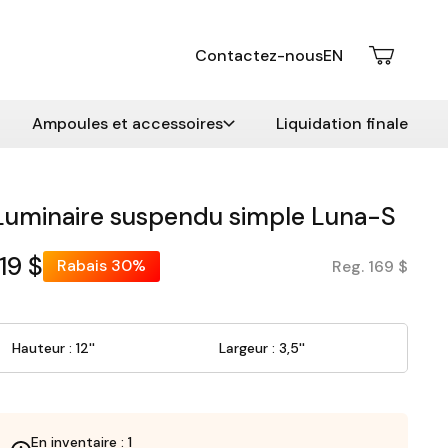
Contactez-nous
EN
Ampoules et accessoires
Liquidation finale
Luminaire suspendu simple Luna-S
119 $
Rabais
30%
Reg. 169 $
Hauteur : 12''
Largeur : 3,5''
En inventaire : 1