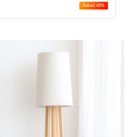
Rabais
48%