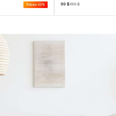
99 $
189 $
Rabais
43%