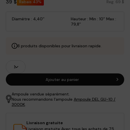
39 $
Rabais
43%
Reg. 69 $
Diamètre : 4,40''
Hauteur : Min : 10'' Max :
79,8''
8 produits disponibles pour livraison rapide.
Champs
Quantité
de
produits
Ajouter au panier
Ampoule vendue séparément.
Nous recommandons l'ampoule
Ampoule DEL GU-10 /
3000K
.
Livraison gratuite
Livraison gratuite Avec tous les achats de 75