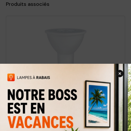
Produits associés
Ampoule DEL GU-10 / 3000K
2,99 $
5 $
Rabais
40%