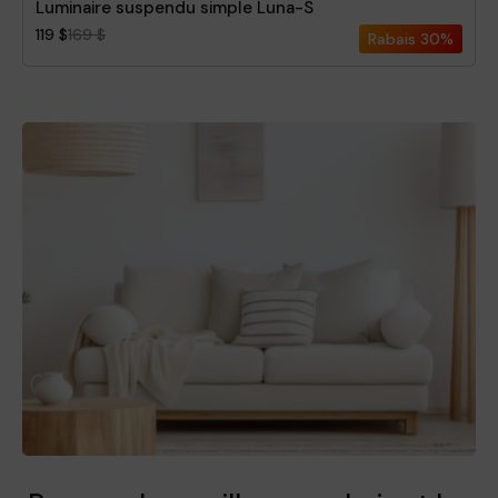
Luminaire suspendu simple Luna-S
119 $
169 $
Rabais
30%