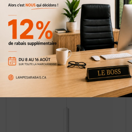
Luminaire suspendu simple Beverly-B
39 $
69 $
Rabais
43%