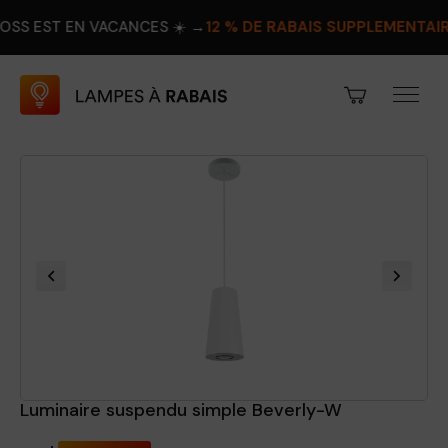
 EN VACANCES ☀️ →
12 % DE RABAIS SUPPLÉMENTAIRE
PROFIT
Luminaire suspendu simple Beverly-W