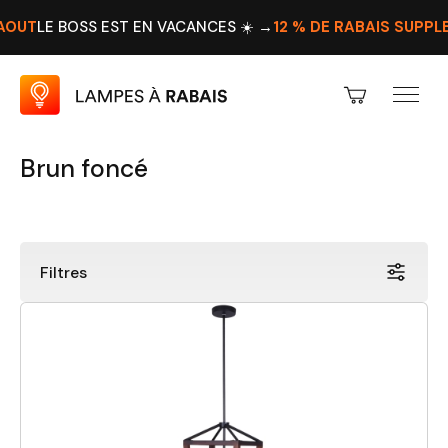
T
LE BOSS EST EN VACANCES ☀️ →
12 % DE RABAIS SUPPLÉME
Brun foncé
Filtres
Prix
Rabais
Hauteur
Largeur