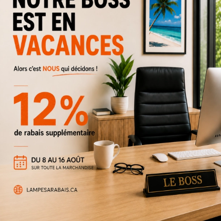
Ventilateur Benson 52'' - Bois
279 $
474 $
Rabais
41%
Nouveau