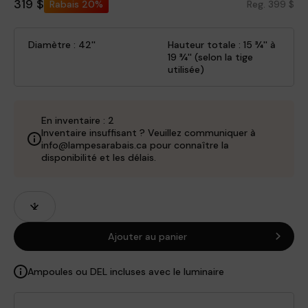
319 $
Rabais
20%
Reg. 399 $
Diamètre : 42''
Hauteur totale : 15 ¾'' à
19 ¾'' (selon la tige
utilisée)
En inventaire : 2
Inventaire insuffisant ? Veuillez communiquer à
info@lampesarabais.ca pour connaître la
disponibilité et les délais.
Champs
Quantité
de
produits
Ajouter au panier
Ampoules ou DEL incluses avec le luminaire