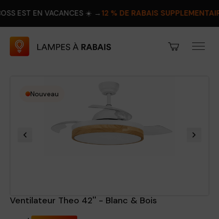
 EN VACANCES ☀️ →
12 % DE RABAIS SUPPLÉMENTAIRE
PROFIT
Nouveau
Ventilateur Theo 42'' - Blanc & Bois