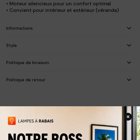
• Moteur silencieux pour un confort optimal
• Convient pour intérieur et extérieur (véranda)
Informations
Style
Politique de livraison
Politique de retour
Produits associés
Nouveau