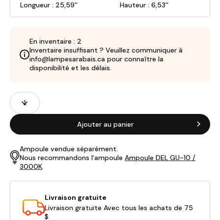
Longueur : 25,59''
Hauteur : 6,53''
En inventaire : 2
Inventaire insuffisant ? Veuillez communiquer à
info@lampesarabais.ca pour connaître la
disponibilité et les délais.
Champs
Quantité
de
produits
Ajouter au panier
Ampoule vendue séparément.
Nous recommandons l'ampoule
Ampoule DEL GU-10 /
3000K
.
Livraison gratuite
Livraison gratuite Avec tous les achats de 75
$