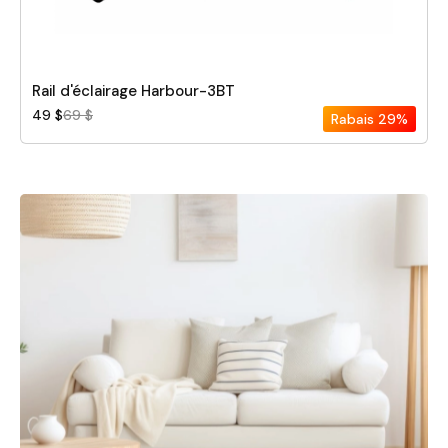
Rail d'éclairage Harbour-3BT
49 $
69 $
Rabais
29%