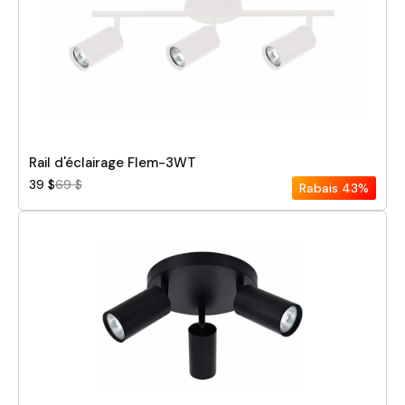
Rail d'éclairage Flem-3WT
39 $
69 $
Rabais
43%