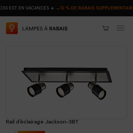
N VACANCES ☀️ →
12 % DE RABAIS SUPPLÉMENTAIRE
PROFITEZ
Rail d'éclairage Jackson-3BT