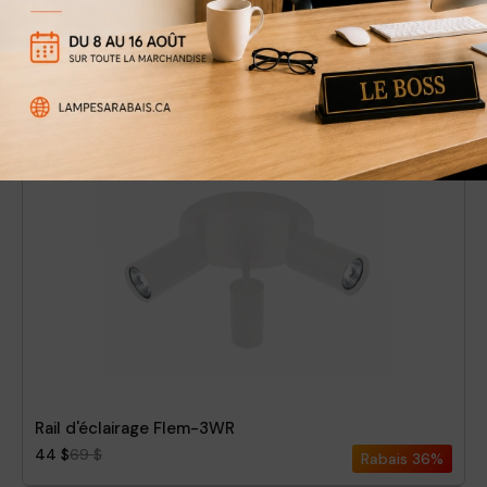
Rail d'éclairage Flem-3BR
44 $
69 $
Rabais
36%
Rail d'éclairage Flem-3WR
44 $
69 $
Rabais
36%