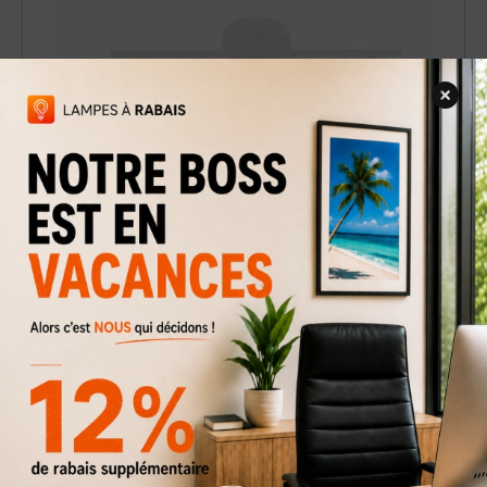
Rail d'éclairage Flem-3WT
39 $
69 $
Rabais
43%