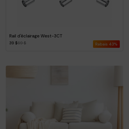
Rail d'éclairage West-3CT
39 $
69 $
Rabais
43%