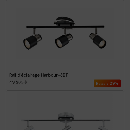
Rail d'éclairage Harbour-3BT
49 $
69 $
Rabais
29%