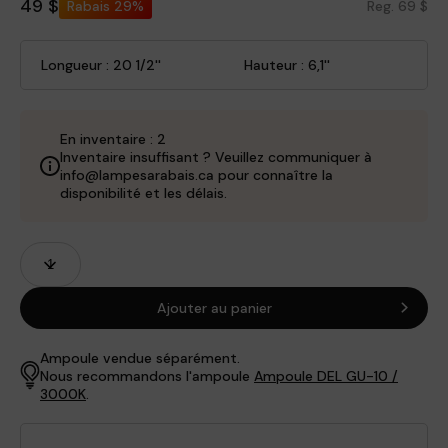
49 $
Rabais
29%
Reg. 69 $
Longueur : 20 1/2''
Hauteur : 6,1''
En inventaire : 2
Inventaire insuffisant ? Veuillez communiquer à
info@lampesarabais.ca pour connaître la
disponibilité et les délais.
Champs
Quantité
de
produits
Ajouter au panier
Ampoule vendue séparément.
Nous recommandons l'ampoule
Ampoule DEL GU-10 /
3000K
.