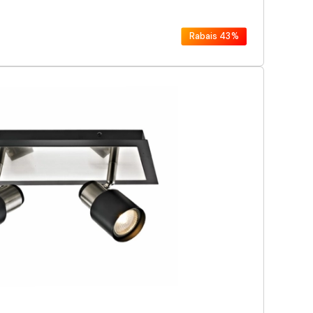
Rabais
43%