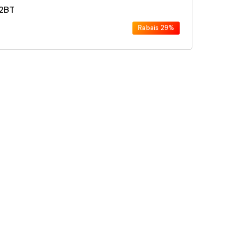
-2BT
Rabais
29%