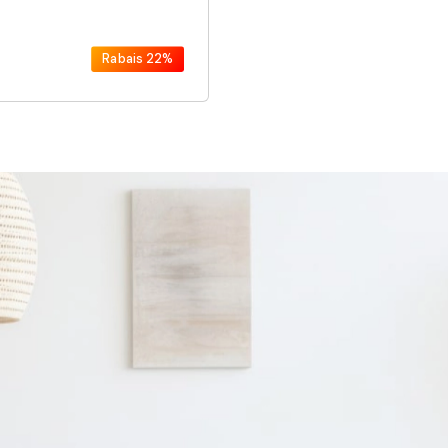
Rabais
22%