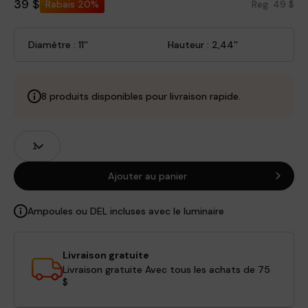
39 $
Rabais
20%
Reg. 49 $
Diamètre : 11''
Hauteur : 2,44''
8 produits disponibles pour livraison rapide.
Champs
Quantité
de
produits
Ajouter au panier
Ampoules ou DEL incluses avec le luminaire
Livraison gratuite
Livraison gratuite Avec tous les achats de 75
$