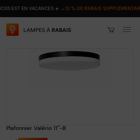
EN VACANCES ☀️ →
12 % DE RABAIS SUPPLÉMENTAIRE
PROFIT
Plafonnier Valério 11''-B