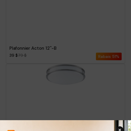
Plafonnier Acton 12''-B
39 $
79 $
Rabais
51%