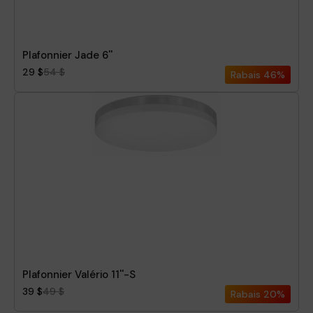
Plafonnier Jade 6''
29 $
54 $
Rabais
46%
Plafonnier Valério 11''-S
39 $
49 $
Rabais
20%