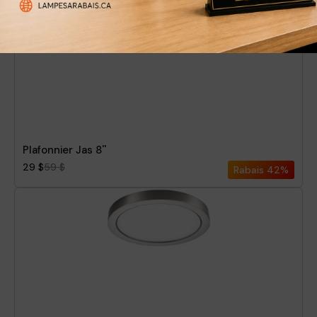
Plafonnier Jas 8''
29 $
59 $
Rabais
42%