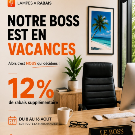
Plafonnier Acton 12''-S
39 $
79 $
Rabais
51%
Plafonnier Cloud 14''
29 $
59 $
Rabais
51%