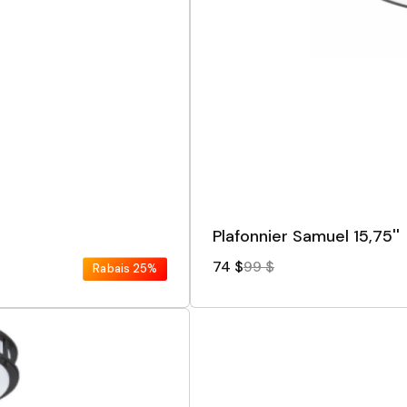
Plafonnier Samuel 15,75''
74 $
99 $
Rabais
25%