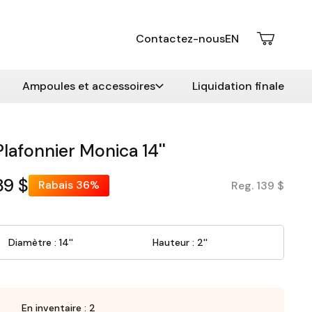
Contactez-nous
EN
Ampoules et accessoires
Liquidation finale
Plafonnier Monica 14''
89 $
Rabais
36%
Reg. 139 $
Diamètre : 14''
Hauteur : 2''
En inventaire : 2