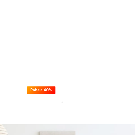
Rabais
40%