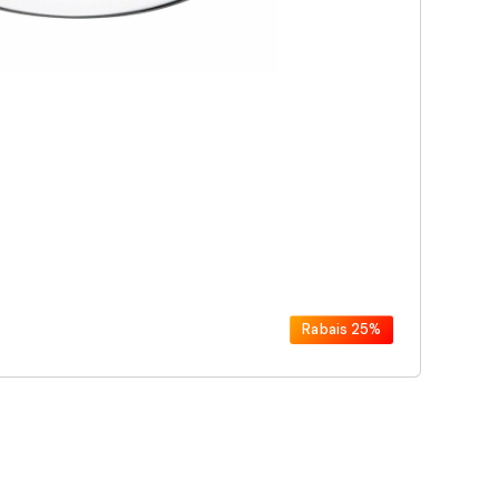
Rabais
25%