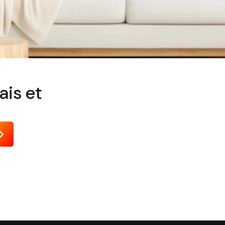
ais et
Envoyer