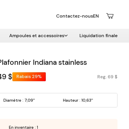
Contactez-nous
EN
Ampoules et accessoires
Liquidation finale
Plafonnier Indiana stainless
49 $
Rabais
29%
Reg. 69 $
Diamètre : 7,09''
Hauteur : 10,63''
En inventaire : 1