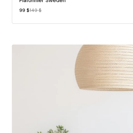
Plafonnier Sweden
99 $
149 $