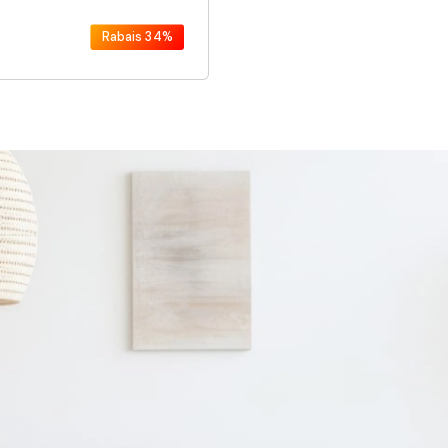
Rabais
34%