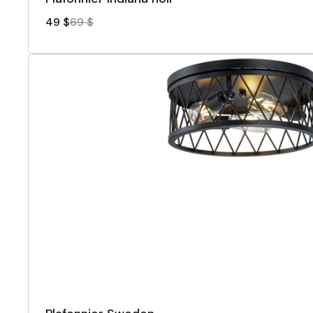
49 $
69 $