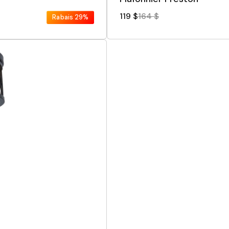
119 $
164 $
Rabais
29%