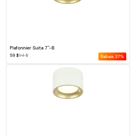
Plafonnier Suita 7''-B
59 $
94 $
Rabais
37%