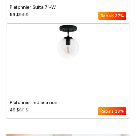
Plafonnier Suita 7''-W
59 $
94 $
Rabais
37%
Plafonnier Indiana noir
49 $
69 $
Rabais
29%