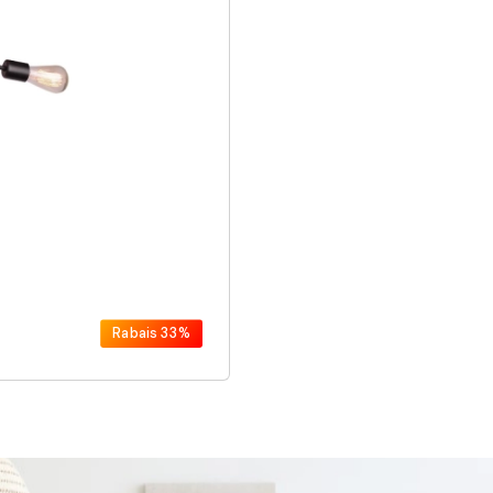
Rabais
33%