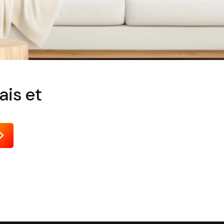
ais et
Envoyer