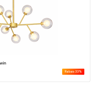
win
Rabais
33%