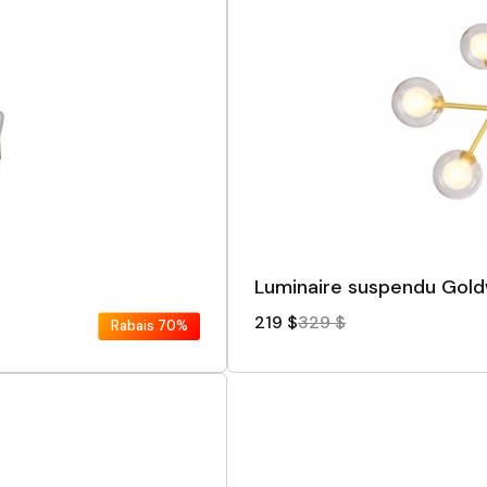
Luminaire suspendu Gold
219 $
329 $
Rabais
70%