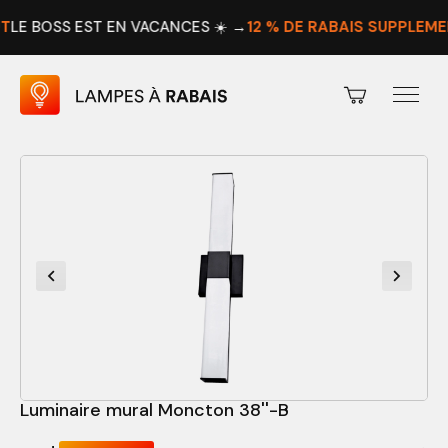
S EST EN VACANCES ☀️ →
12 % DE RABAIS SUPPLÉMENTAIRE
P
Luminaire mural Moncton 38''-B