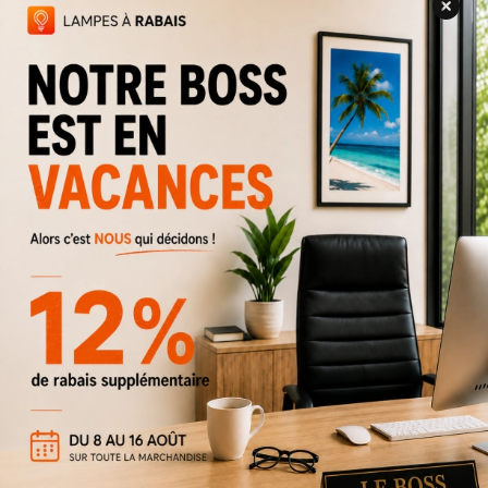
Luminaire mural Sydney 38''
119 $
199 $
Rabais
40%