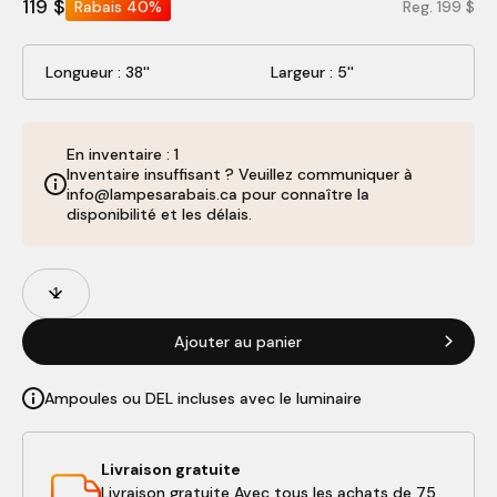
119 $
Rabais
40%
Reg. 199 $
Longueur : 38''
Largeur : 5''
En inventaire : 1
Inventaire insuffisant ? Veuillez communiquer à
info@lampesarabais.ca pour connaître la
disponibilité et les délais.
Champs
Quantité
de
produits
Ajouter au panier
Ampoules ou DEL incluses avec le luminaire
Livraison gratuite
Livraison gratuite Avec tous les achats de 75