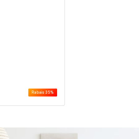
Rabais
35%