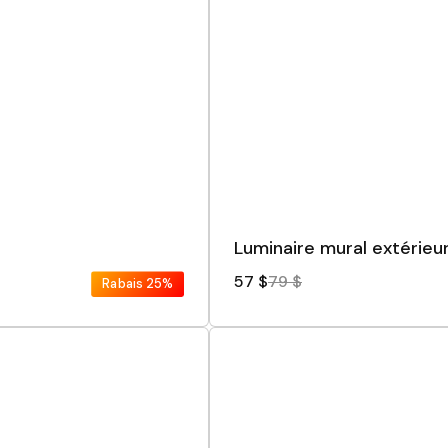
Luminaire mural extérieur
57 $
79 $
Rabais
25%