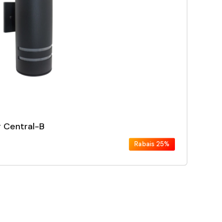
r Central-B
Rabais
25%