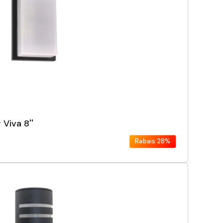
 Viva 8''
Rabais
28%