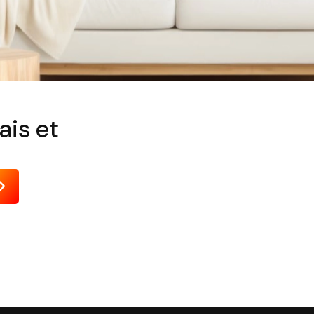
ais et
Envoyer