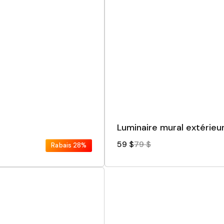
Luminaire mural extérieu
59 $
79 $
Rabais
28%