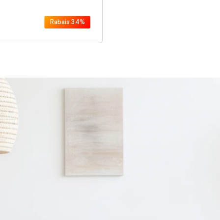
Rabais
34%