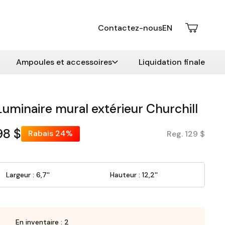
Contactez-nous
EN
Ampoules et accessoires
Liquidation finale
Luminaire mural extérieur Churchill
98 $
Rabais
24%
Reg. 129 $
Largeur : 6,7''
Hauteur : 12,2''
En inventaire : 2