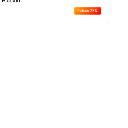
r Hudson
Rabais
28%