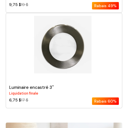
9,75 $
19 $
Rabais
49%
Luminaire encastré 3''
Liquidation finale
6,75 $
17 $
Rabais
60%