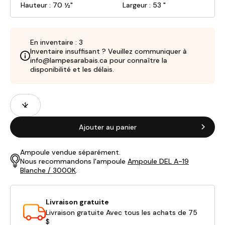
Hauteur : 70 ½"
Largeur : 53 "
En inventaire : 3
Inventaire insuffisant ? Veuillez communiquer à
info@lampesarabais.ca pour connaître la
disponibilité et les délais.
Champs
Quantité
de
produits
Ajouter au panier
Ampoule vendue séparément.
Nous recommandons l'ampoule
Ampoule DEL A-19
Blanche / 3000K
.
Livraison gratuite
Livraison gratuite Avec tous les achats de 75
$