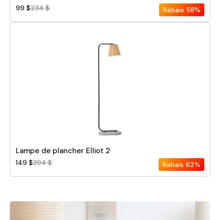
99 $
234 $
Rabais
58%
Lampe de plancher Elliot 2
149 $
394 $
Rabais
62%