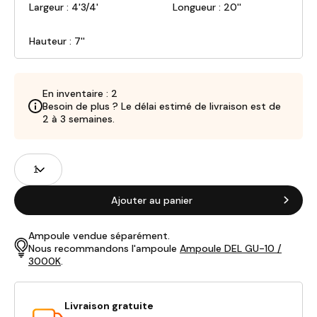
Largeur : 4'3/4'
Longueur : 20''
Hauteur : 7''
En inventaire : 2
Besoin de plus ? Le délai estimé de livraison est de
2 à 3 semaines.
Champs
Quantité
de
produits
Ajouter au panier
Ampoule vendue séparément.
Nous recommandons l'ampoule
Ampoule DEL GU-10 /
3000K
.
Livraison gratuite