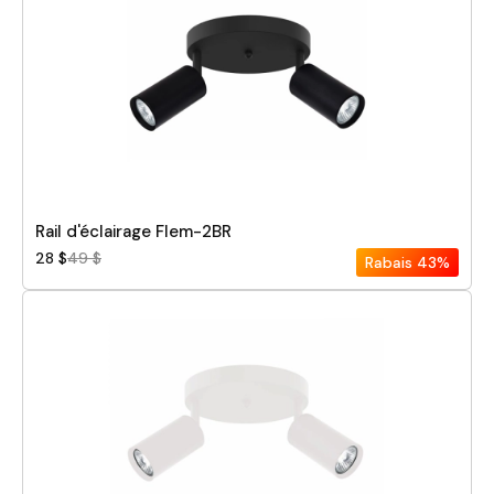
Rail d'éclairage Flem-2BR
28 $
49 $
Rabais
43%