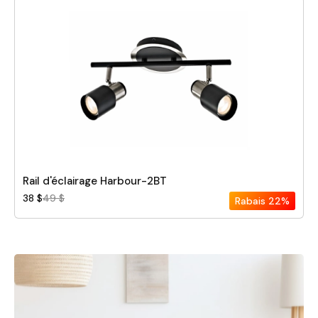
Rail d'éclairage Harbour-2BT
38 $
49 $
Rabais
22%