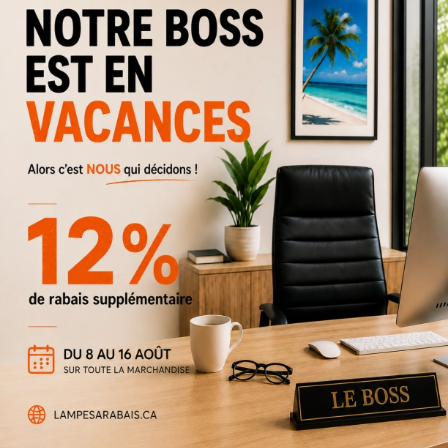
Rail d'éclairage Flem-2BR
28 $
49 $
Rabais
43%