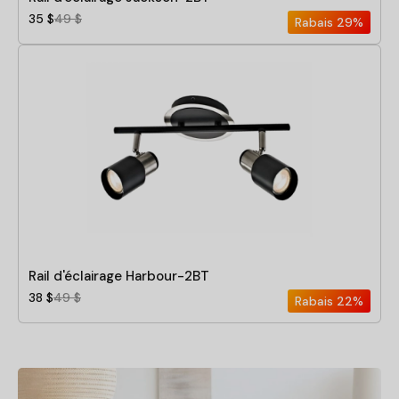
35 $
49 $
Rabais
29%
Rail d'éclairage Harbour-2BT
38 $
49 $
Rabais
22%