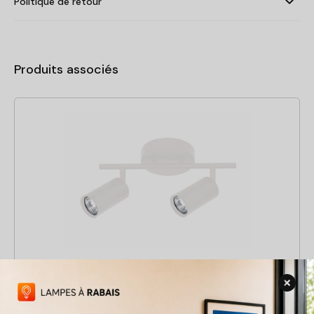
Politique de retour
Produits associés
Rail d'éclairage Flem-2WT
28 $
54 $
Rabais
48%