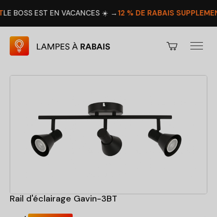
EST EN VACANCES ☀️ →
12 % DE RABAIS SUPPLÉMENTAIRE
PRO
Rail d'éclairage Gavin-3BT