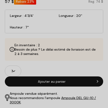
57 $
Rabais
23%
Reg. 74 $
Largeur : 4'3/4'
Longueur : 20''
Hauteur : 7''
En inventaire : 2
Besoin de plus ? Le délai estimé de livraison est de
2 à 3 semaines.
Champs
Quantité
de
produits
Ajouter au panier
Ampoule vendue séparément.
Nous recommandons l'ampoule
Ampoule DEL GU-10 /
3000K
.